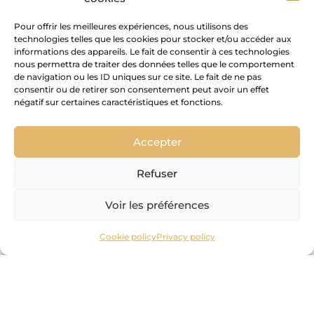
Pour offrir les meilleures expériences, nous utilisons des
technologies telles que les cookies pour stocker et/ou accéder aux
informations des appareils. Le fait de consentir à ces technologies
nous permettra de traiter des données telles que le comportement
de navigation ou les ID uniques sur ce site. Le fait de ne pas
consentir ou de retirer son consentement peut avoir un effet
négatif sur certaines caractéristiques et fonctions.
Accepter
Refuser
Voir les préférences
Cookie policy
Privacy policy
cedam
MADE-TO-MEASURE
MADE-TO-MEASURE
MADE-TO-MEASURE
COLLECTION
COLLECTION
COLLECTION
COLLECTION
COLLECTION
COLLECTION
FRENCH MANUFACTURER