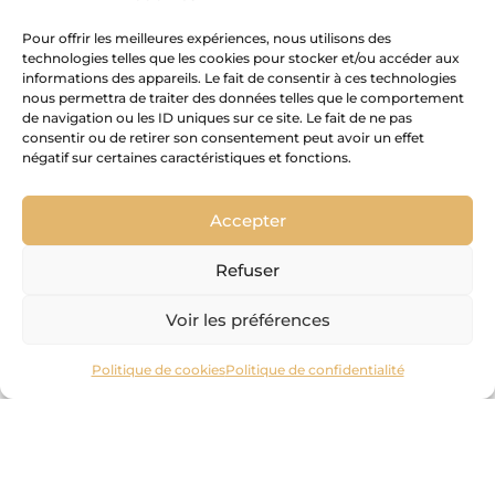
Pour offrir les meilleures expériences, nous utilisons des
technologies telles que les cookies pour stocker et/ou accéder aux
informations des appareils. Le fait de consentir à ces technologies
nous permettra de traiter des données telles que le comportement
de navigation ou les ID uniques sur ce site. Le fait de ne pas
consentir ou de retirer son consentement peut avoir un effet
négatif sur certaines caractéristiques et fonctions.
Accepter
Refuser
Voir les préférences
DÉCOUVREZ NOS NOUVEAUTÉS
DÉCOUVREZ NOS NOUVEAUTÉS
DÉCOUVREZ NOS NOUVEAUTÉS
DÉCOUVREZ NOS NOUVEAUTÉS
DÉCOUVREZ NOS NOUVEAUTÉS
DÉCOUVREZ NOS NOUVEAUTÉS
DÉCOUVREZ NOS NOUVEAUTÉS
DÉCOUVREZ NOS NOUVEAUTÉS
DÉCOUVREZ NOS NOUVEAUTÉS
LE SUR-MESURE
LE SUR-MESURE
LE SUR-MESURE
Politique de cookies
Politique de confidentialité
2026
2026
2026
2026
2026
2026
2026
2026
2026
cedam
EXTENSO
EXTENSO
EXTENSO
ÉCLIPSE
ÉCLIPSE
ÉCLIPSE
OPTIMA
OPTIMA
OPTIMA
LEA
LEA
LEA
FABRICANT FRANÇAIS