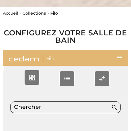
Accueil
»
Collections
»
Filo
LA FINITION PARFAITE
AVEC UNE COUPE D'ONGLET À
CONFIGUREZ VOTRE SALLE DE
45°
BAIN
FILO