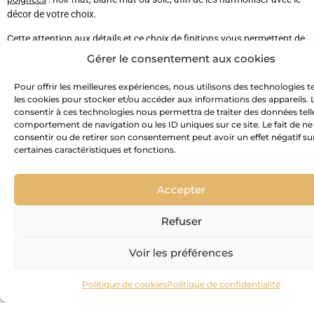
décor de votre choix.
Cette attention aux détails et ce choix de finitions vous permettent de
personnaliser votre salle de bains et de créer une ambiance qui
Gérer le consentement aux cookies
correspond parfaitement à vos goûts et à votre style.
Pour offrir les meilleures expériences, nous utilisons des technologies t
les cookies pour stocker et/ou accéder aux informations des appareils. L
TÉLÉCHARGEMENT
consentir à ces technologies nous permettra de traiter des données tell
comportement de navigation ou les ID uniques sur ce site. Le fait de ne
consentir ou de retirer son consentement peut avoir un effet négatif su
Fiche technique
certaines caractéristiques et fonctions.
Notice de pose
Accepter
Refuser
Fiche collection
Voir les préférences
GARANTIES
Politique de cookies
Politique de confidentialité