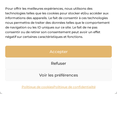
Pour offrir les meilleures expériences, nous utilisons des
technologies telles que les cookies pour stocker et/ou accéder aux
informations des appareils. Le fait de consentir à ces technologies
nous permettra de traiter des données telles que le comportement
de navigation ou les ID uniques sur ce site. Le fait de ne pas
consentir ou de retirer son consentement peut avoir un effet
négatif sur certaines caractéristiques et fonctions.
Accueil
»
Collections
»
Extenso
Accepter
SUR-MESURE
Le sur-mesure composable
EXTENSO
Refuser
CONFIGUREZ VOTRE SALLE DE
BAIN
Voir les préférences
Politique de cookies
Politique de confidentialité