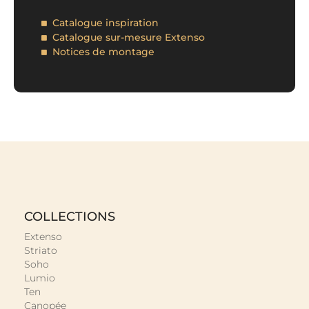
Catalogue inspiration
Catalogue sur-mesure Extenso
Notices de montage
COLLECTIONS
Extenso
Striato
Soho
Lumio
Ten
Canopée