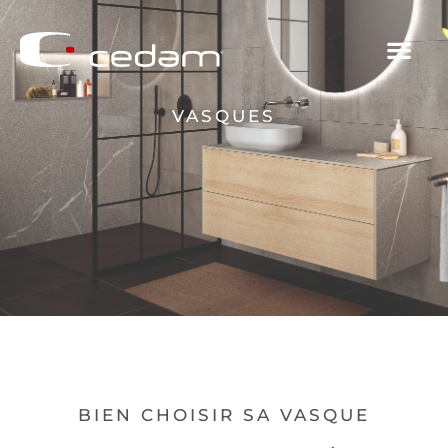
VASQUES
Lorem ipsum dolor sit amet, consectetur adipiscing elit. Ut
elit tellus, luctus nec ullamcorper mattis, pulvinar dapibus
leo.
BIEN CHOISIR SA VASQUE