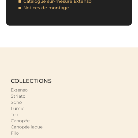
Catalogue sur-mesure Extenso
Notices de montage
COLLECTIONS
Extenso
Striato
Soho
Lumio
Ten
Canopée
Canopée laque
Filo