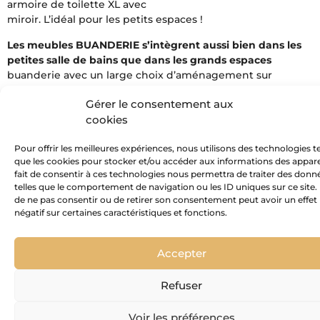
armoire de toilette XL avec
miroir. L’idéal pour les petits espaces !
Les meubles BUANDERIE s’intègrent aussi bien dans les
petites salle de bains que dans les grands
espaces
buanderie avec un large choix d’aménagement sur
mesure.
Gérer le consentement aux
Disponible en 29 décors
, alternez les meubles à portes,
cookies
tiroirs et paniers à linge
intégrés
Pour offrir les meilleures expériences, nous utilisons des technologies te
que les cookies pour stocker et/ou accéder aux informations des apparei
fait de consentir à ces technologies nous permettra de traiter des donn
TÉLÉCHARGEMENT
telles que le comportement de navigation ou les ID uniques sur ce site. L
de ne pas consentir ou de retirer son consentement peut avoir un effet
négatif sur certaines caractéristiques et fonctions.
Fiche technique
Accepter
Notice de pose
Refuser
Fiche collection
Voir les préférences