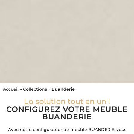
Accueil
»
Collections
»
Buanderie
LA SOLUTION TOUT EN UN
La solution tout en un !
BUANDERIE
CONFIGUREZ VOTRE MEUBLE
BUANDERIE
Avec notre configurateur de meuble BUANDERIE, vous