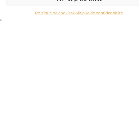
Politique de cookies
Politique de confidentialité
GARANTIES
Les dimensions au millimètre près sont à valider auprès de
votre revendeur CEDAM