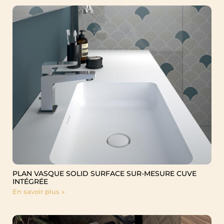
Gérer le consentement aux
cookies
Pour offrir les meilleures expériences, nous utilisons des
technologies telles que les cookies pour stocker et/ou accéder aux
informations des appareils. Le fait de consentir à ces technologies
nous permettra de traiter des données telles que le comportement
de navigation ou les ID uniques sur ce site. Le fait de ne pas
consentir ou de retirer son consentement peut avoir un effet
négatif sur certaines caractéristiques et fonctions.
Accepter
PLAN VASQUE SOLID SURFACE SUR-MESURE CUVE
INTÉGRÉE
En savoir plus »
Refuser
Voir les préférences