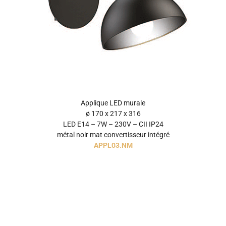
Applique LED murale
ø 170 x 217 x 316
LED E14 – 7W – 230V – CII IP24
métal noir mat convertisseur intégré
APPL03.NM