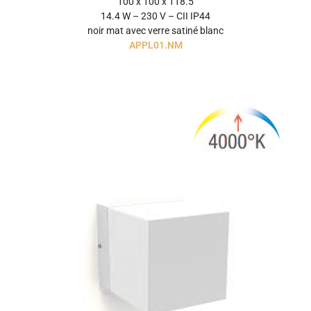
100 x 100 x 118.5
14.4 W – 230 V – CII IP44
noir mat avec verre satiné blanc
APPL01.NM