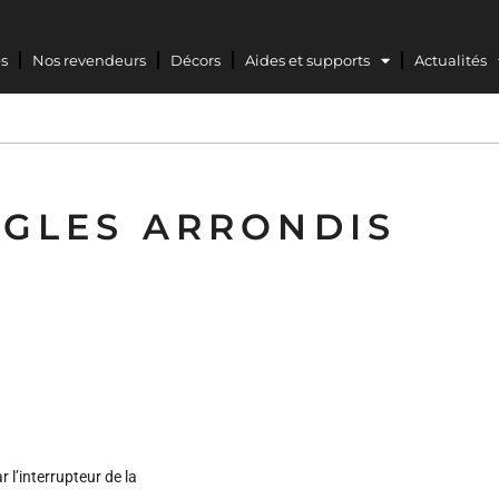
s
Nos revendeurs
Décors
Aides et supports
Actualités
DE BAINS
BUANDERIE
SANITAIRE
SUR-MESU
NGLES ARRONDIS
 l’interrupteur de la