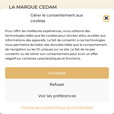
LA MARQUE CEDAM
L'entreprise
Gérer le consentement aux
Savoir faire et qualité
cookies
Historique
Pour offrir les meilleures expériences, nous utilisons des
PROMOTEURS & AGENCEURS
technologies telles que les cookies pour stocker et/ou accéder aux
ACTUALITÉS
informations des appareils. Le fait de consentir à ces technologies
nous permettra de traiter des données telles que le comportement
Blog
de navigation ou les ID uniques sur ce site. Le fait de ne pas
Presse
consentir ou de retirer son consentement peut avoir un effet
Évènements
négatif sur certaines caractéristiques et fonctions.
Galerie photos
AIDE ET SUPPORT
Accepter
Décors
Documentations
Refuser
Notices de montage et fiches techniques
Garanties
Voir les préférences
Conseils d'entretien
Vidéos
Politique de cookies
Politique de confidentialité