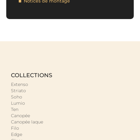
Notices de montage
COLLECTIONS
Extenso
Striato
Soho
Lumio
Ten
Canopée
Canopée laque
Filo
Edge