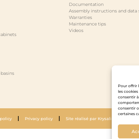
Documentation
Assembly instructions and data 
Warranties
Maintenance tips
Videos
abinets
basins
Pour offrir
les cookies
consentir à
comportemen
consentir o
certaines c
Co
policy
Privacy policy
Site réalisé par Krysalidesign
Ac