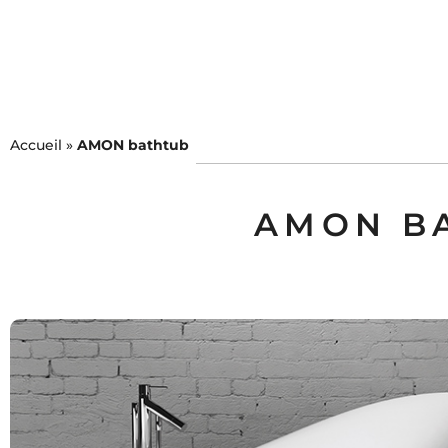
COLLECTIONS
MEUBL
WALL PANEL FOR NATU
Accueil
»
AMON bathtub
AMON B