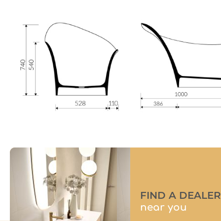
FIND A DEALER
near you