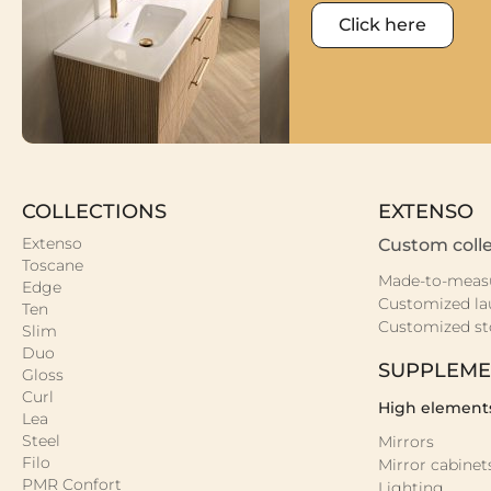
Click here
COLLECTIONS
EXTENSO
Extenso
Custom colle
Toscane
Made-to-meas
Edge
Customized la
Ten
Customized st
Slim
Duo
SUPPLEME
Gloss
Curl
High element
Lea
Steel
Mirrors
Filo
Mirror cabinet
PMR Confort
Lighting