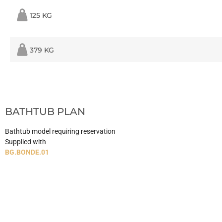
125 KG
379 KG
BATHTUB PLAN
Bathtub model requiring reservation
Supplied with
BG.BONDE.01