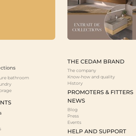
THE CEDAM BRAND
ctions
The company
Know-how and quality
ure bathroom
History
undry
orage
PROMOTERS & FITTERS
NEWS
NTS
Blog
s
Press
Events
s
HELP AND SUPPORT