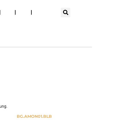
EN
Blog
Press
Espace pro
SUR-MESURE
LA MARQUE
SEMI-RECESSED BASINS
bung.
BG.AMON01.BLB