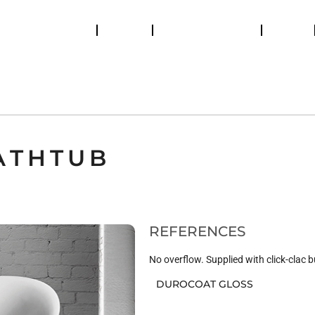
Catalogs
Retailers
Help and support
News
ES DE BAINS
BUANDERIE
SANITARY
RA SHOWER ENCLOSURE
SHOWER COLUMNS
ATHTUB
REFERENCES
No overflow. Supplied with click-clac 
DUROCOAT GLOSS