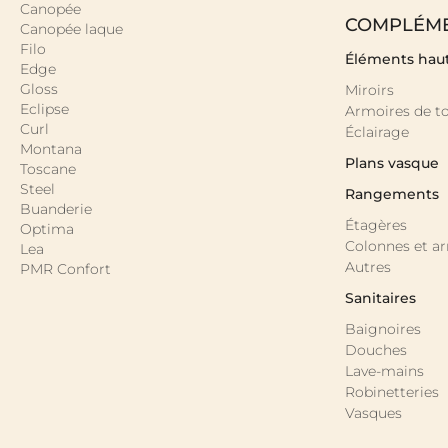
Canopée
COMPLÉM
Canopée laque
Filo
Éléments hau
Edge
Gloss
Miroirs
Eclipse
Armoires de to
Curl
Éclairage
Montana
Plans vasque
Toscane
Steel
Rangements
Buanderie
Étagères
Optima
Colonnes et a
Lea
Autres
PMR Confort
Sanitaires
Baignoires
Douches
Lave-mains
Robinetteries
Vasques