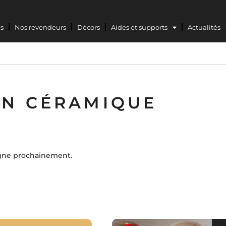
s
Nos revendeurs
Décors
Aides et supports
Actualités
DE BAINS
BUANDERIE
SANITAIRE
SUR-MESU
EN CÉRAMIQUE
igne prochainement.