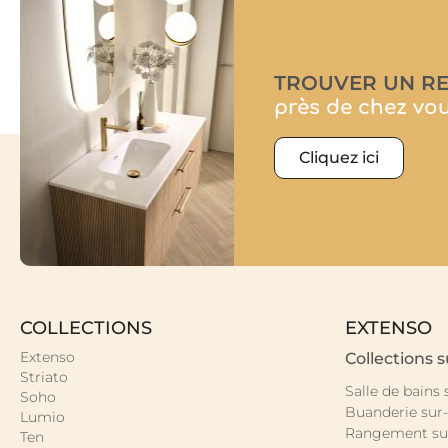
TROUVER UN R
près de chez vo
Cliquez ici
COLLECTIONS
EXTENSO
Extenso
Collections 
Striato
Salle de bains
Soho
Buanderie sur
Lumio
Rangement su
Ten