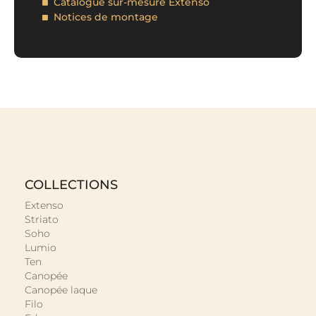
Catalogue sur-mesure Extenso
Notices de montage
COLLECTIONS
Extenso
Striato
Soho
Lumio
Ten
Canopée
Canopée laque
Filo