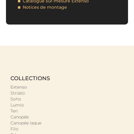
Catalogue sur-mesure Extenso
Notices de montage
COLLECTIONS
Extenso
Striato
Soho
Lumio
Ten
Canopée
Canopée laque
Filo