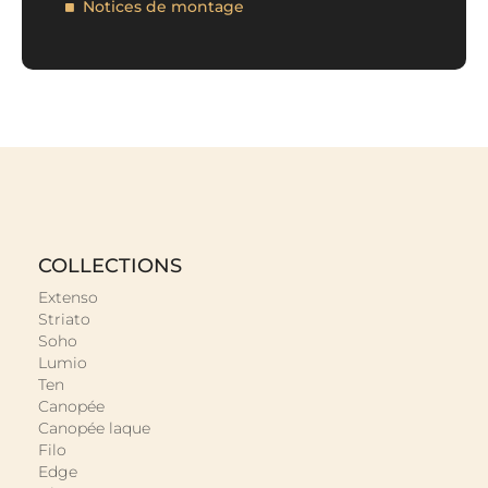
Notices de montage
COLLECTIONS
Extenso
Striato
Soho
Lumio
Ten
Canopée
Canopée laque
Filo
Edge