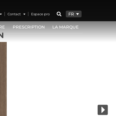
FR
Contact
Espace pro
RE
PRESCRIPTION
LA MARQUE
N