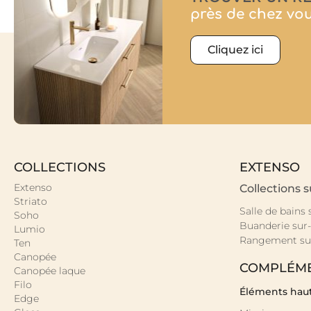
près de chez vo
Cliquez ici
COLLECTIONS
EXTENSO
Extenso
Collections 
Striato
Salle de bains
Soho
Buanderie sur
Lumio
Rangement su
Ten
Canopée
COMPLÉM
Canopée laque
Filo
Éléments hau
Edge