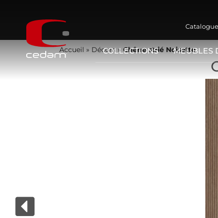
Catalogue
Accueil
»
Décors
»
Chêne strié Noisette
COLLECTIONS
MEUBLES 