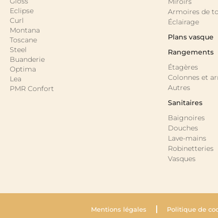
Gloss
Miroirs
Eclipse
Armoires de to
Curl
Éclairage
Montana
Plans vasque
Toscane
Steel
Rangements
Buanderie
Étagères
Optima
Colonnes et a
Lea
Autres
PMR Confort
Sanitaires
Baignoires
Douches
Lave-mains
Robinetteries
Vasques
Mentions légales
Politique de co