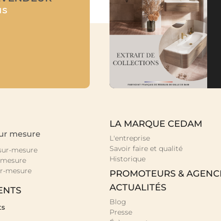
us
LA MARQUE CEDAM
sur mesure
L'entreprise
Savoir faire et qualité
 sur-mesure
Historique
-mesure
r-mesure
PROMOTEURS & AGENC
ACTUALITÉS
ENTS
Blog
ts
Presse