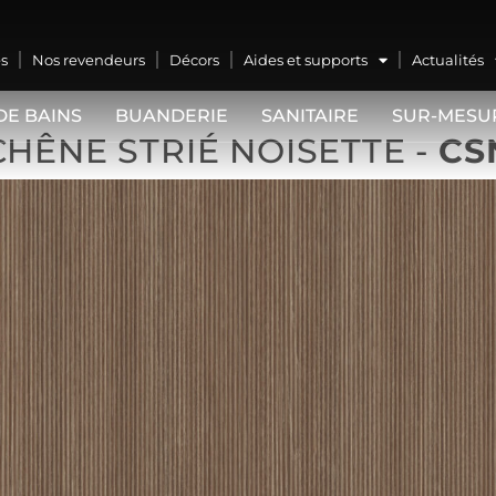
s
Nos revendeurs
Décors
Aides et supports
Actualités
DE BAINS
BUANDERIE
SANITAIRE
SUR-MESU
CHÊNE STRIÉ NOISETTE -
CS