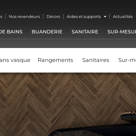
s
Nos revendeurs
Décors
Aides et supports
Actualités
DE BAINS
BUANDERIE
SANITAIRE
SUR-MESU
ans vasque
Rangements
Sanitaires
Sur-m