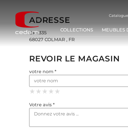
Catalogue
ADRESSE
COLLECTIONS
MEUBLES 
BP 1335
68027 COLMAR , FR
REVOIR LE MAGASIN
votre nom *
★
★
★
★
★
★
★
★
★
★
★
★
★
★
★
Votre avis *