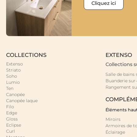
Cliquez ici
COLLECTIONS
EXTENSO
Extenso
Collections 
Striato
Salle de bains
Soho
Buanderie sur
Lumio
Rangement su
Ten
Canopée
COMPLÉM
Canopée laque
Filo
Éléments hau
Edge
Gloss
Miroirs
Eclipse
Armoires de to
Curl
Éclairage