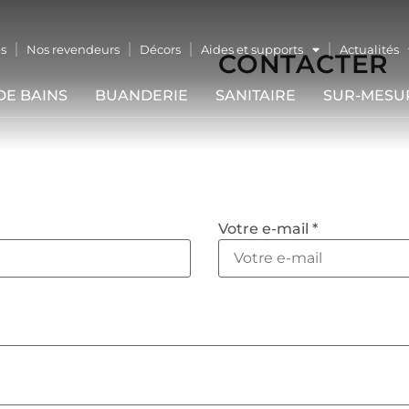
s
Nos revendeurs
Décors
Aides et supports
Actualités
CONTACTER
DE BAINS
BUANDERIE
SANITAIRE
SUR-MESU
Votre e-mail *