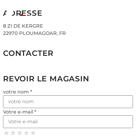
ADRESSE
8 ZI DE KERGRE
22970 PLOUMAGOAR, FR
CONTACTER
REVOIR LE MAGASIN
votre nom *
Votre e-mail *
★
★
★
★
★
★
★
★
★
★
★
★
★
★
★