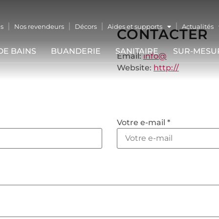
s
Nos revendeurs
Décors
Aides et supports
Actualités
CONTACTER
DE BAINS
BUANDERIE
SANITAIRE
SUR-MESU
Email:
info@
Website:
http://
Votre e-mail *