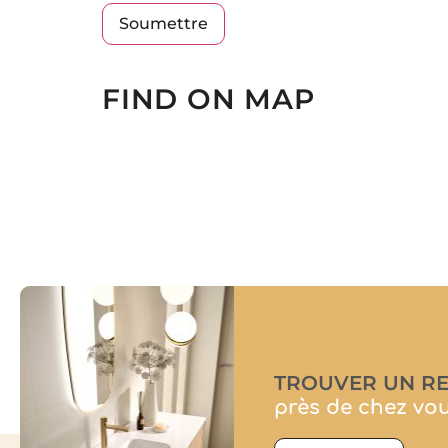
FIND ON MAP
TROUVER UN R
près de chez vo