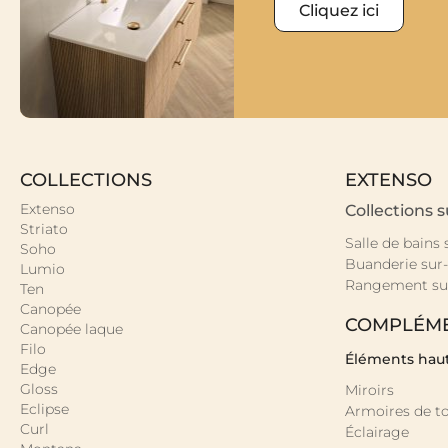
Cliquez ici
COLLECTIONS
EXTENSO
Extenso
Collections 
Striato
Salle de bains
Soho
Buanderie sur
Lumio
Rangement su
Ten
Canopée
COMPLÉM
Canopée laque
Filo
Éléments hau
Edge
Gloss
Miroirs
Eclipse
Armoires de to
Curl
Éclairage