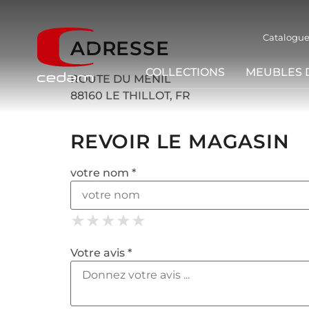
Catalogue
ADRESSE
COLLECTIONS
MEUBLES 
ROUTE DU MENIL
88160 LE THILLOT, FR
REVOIR LE MAGASIN
votre nom *
★
★
★
★
★
★
★
★
★
★
★
★
★
★
★
Votre avis *