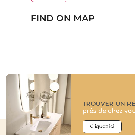
FIND ON MAP
TROUVER UN R
près de chez vo
Cliquez ici