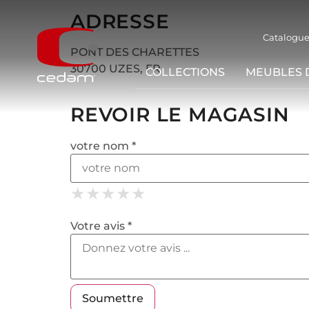
ADRESSE
Catalogue
PONT DES CHARETTES
30700 UZES, FR
COLLECTIONS
MEUBLES 
REVOIR LE MAGASIN
votre nom *
★
★
★
★
★
★
★
★
★
★
★
★
★
★
★
Votre avis *