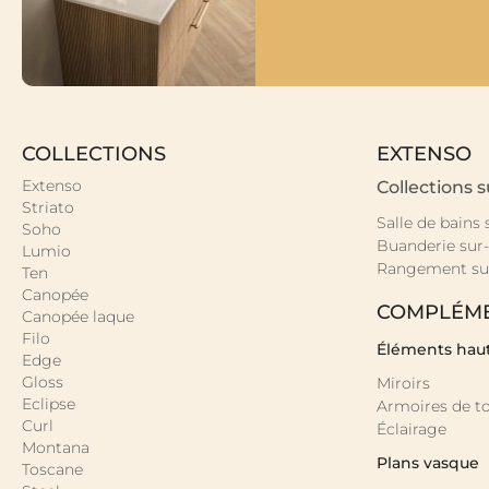
COLLECTIONS
EXTENSO
Extenso
Collections 
Striato
Salle de bains
Soho
Buanderie sur
Lumio
Rangement su
Ten
Canopée
COMPLÉM
Canopée laque
Filo
Éléments hau
Edge
Gloss
Miroirs
Eclipse
Armoires de to
Curl
Éclairage
Montana
Plans vasque
Toscane