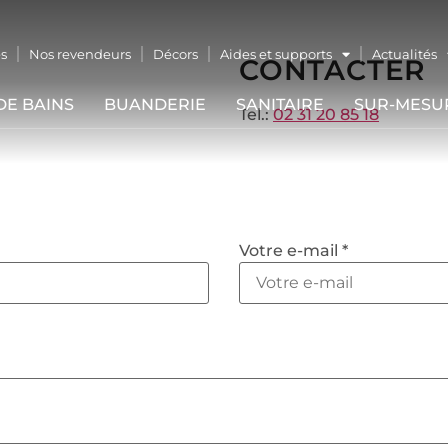
s
Nos revendeurs
Décors
Aides et supports
Actualités
CONTACTER
DE BAINS
BUANDERIE
SANITAIRE
SUR-MESU
Tel.:
02 31 20 85 18
Votre e-mail *