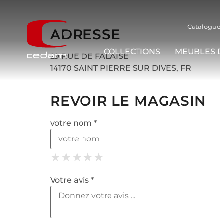
Catalogue
ADRESSE
COLLECTIONS
MEUBLES 
29 RUE DE FALAISE
14170 SAINT PIERRE SUR DIVES, FR
REVOIR LE MAGASIN
votre nom *
★
★
★
★
★
★
★
★
★
★
★
★
★
★
★
Votre avis *