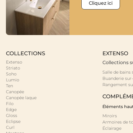
Cliquez ici
COLLECTIONS
EXTENSO
Extenso
Collections 
Striato
Salle de bains
Soho
Buanderie sur
Lumio
Rangement su
Ten
Canopée
COMPLÉM
Canopée laque
Filo
Éléments hau
Edge
Gloss
Miroirs
Eclipse
Armoires de to
Curl
Éclairage