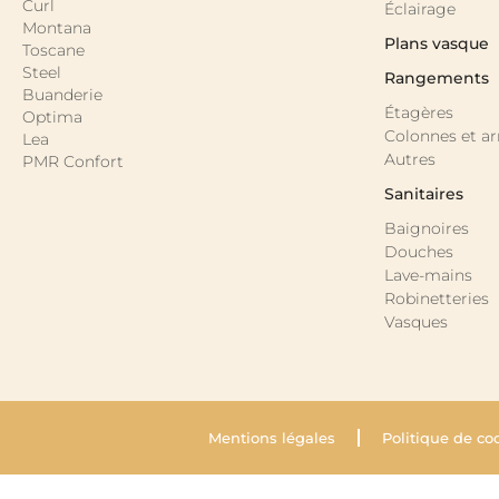
Curl
Éclairage
Montana
Plans vasque
Toscane
Steel
Rangements
Buanderie
Étagères
Optima
Colonnes et a
Lea
Autres
PMR Confort
Sanitaires
Baignoires
Douches
Lave-mains
Robinetteries
Vasques
Mentions légales
Politique de co