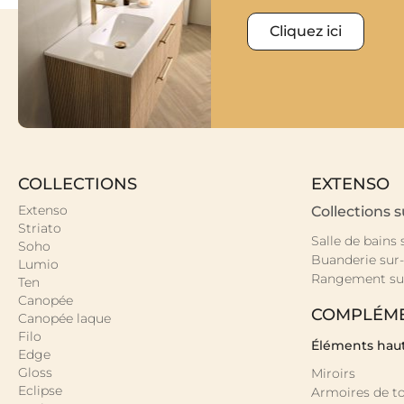
Cliquez ici
COLLECTIONS
EXTENSO
Extenso
Collections 
Striato
Salle de bains
Soho
Buanderie sur
Lumio
Rangement su
Ten
Canopée
COMPLÉM
Canopée laque
Filo
Éléments hau
Edge
Gloss
Miroirs
Eclipse
Armoires de to