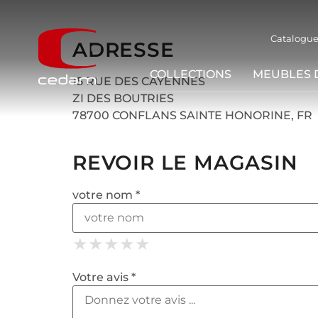
Catalogue
ADRESSE
COLLECTIONS
MEUBLES 
15 RUE DES CAYENNES
ZI DES BOUTRIES
78700 CONFLANS SAINTE HONORINE, FR
REVOIR LE MAGASIN
votre nom *
★
★
★
★
★
★
★
★
★
★
★
★
★
★
★
Votre avis *