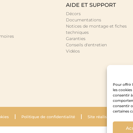
AIDE ET SUPPORT
Décors
Documentations
Notices de montage et fiches
techniques
rmoires
Garanties
Conseils d'entretien
Vidéos
Pour offrir
les cookies
consentir à
comportemen
consentir o
certaines c
okies
Politique de confidentialité
Site réalisé par Krysal
Ac