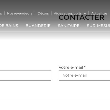
s
Nos revendeurs
Décors
Aides et supports
Actualités
CONTACTER
DE BAINS
BUANDERIE
SANITAIRE
SUR-MESU
Votre e-mail *