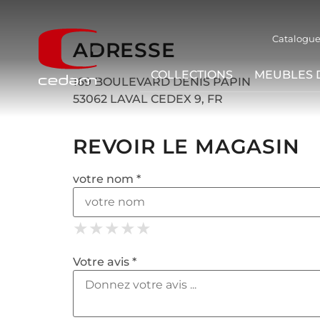
Catalogue
ADRESSE
COLLECTIONS
MEUBLES 
169 BOULEVARD DENIS PAPIN
53062 LAVAL CEDEX 9, FR
REVOIR LE MAGASIN
votre nom *
★
★
★
★
★
★
★
★
★
★
★
★
★
★
★
Votre avis *