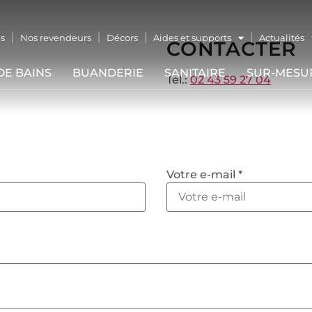
s
Nos revendeurs
Décors
Aides et supports
Actualités
CONTACTER
DE BAINS
BUANDERIE
SANITAIRE
SUR-MESU
Tel.:
02 43 59 27 04
Votre e-mail *