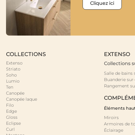
Cliquez ici
COLLECTIONS
EXTENSO
Extenso
Collections 
Striato
Salle de bains
Soho
Buanderie sur
Lumio
Rangement su
Ten
Canopée
COMPLÉM
Canopée laque
Filo
Éléments hau
Edge
Gloss
Miroirs
Eclipse
Armoires de to
Curl
Éclairage