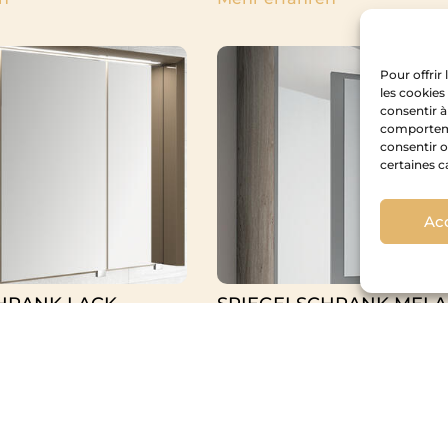
Pour offrir
les cookies
consentir à
comportemen
consentir o
certaines c
Ac
HRANK LACK
SPIEGELSCHRANK MELA
n "
Mehr erfahren "