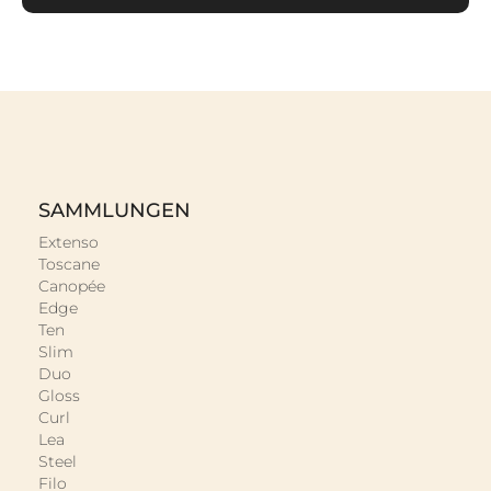
SAMMLUNGEN
Extenso
Toscane
Canopée
Edge
Ten
Slim
Duo
Gloss
Curl
Lea
Steel
Filo