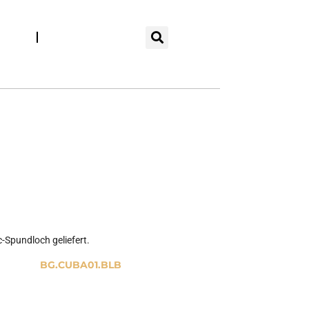
DE
aten
Veranstaltungen
SANITÄR
NACH MASS
ac-Spundloch geliefert.
BG.CUBA01.BLB