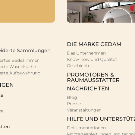
DIE MARKE CEDAM
iderte Sammlungen
Das Unternehmen
Know-how und Qualität
ertes Badezimmer
Geschichte
erte Waschküche
erte Aufbewahrung
PROMOTOREN &
RAUMAUSSTATTER
NGEN
NACHRICHTEN
te
Blog
Presse
Veranstaltungen
ke
HILFE UND UNTERSTÜ
atten
Dokumentationen
Montageanleitungen und techn