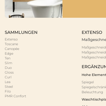
SAMMLUNGEN
EXTENSO
Extenso
Maßgeschne
Toscane
Maßgeschneid
Canopée
Maßgeschneid
Edge
Maßgeschneid
Ten
Slim
ERGÄNZU
Duo
Gloss
Hohe Elemen
Curl
Lea
Spiegel
Steel
Spiegelschrän
Filo
Beleuchtung
PMR Confort
Waschtischpl